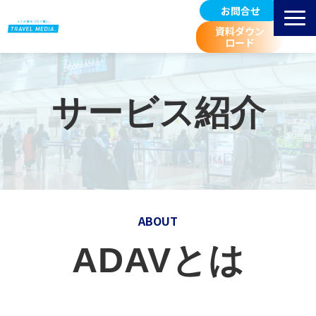
お問合せ
資料ダウン
ロード
サービス紹介
選ばれる理由
サービス紹介
掲載先 空港一覧
お客様事例
広告料金/規定等
進行スケジュール
取扱広告媒体のご紹介
ABOUT
空港マーケティングブログ
ADAVとは