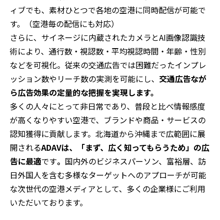
ィブでも、素材ひとつで各地の空港に同時配信が可能で
す。（空港毎の配信にも対応）
さらに、サイネージに内蔵されたカメラとAI画像認識技
術により、通行数・視認数・平均視認時間・年齢・性別
などを可視化。従来の交通広告では困難だったインプレ
ッション数やリーチ数の実測を可能にし、
交通広告なが
ら広告効果の定量的な把握を実現します。
多くの人々にとって非日常であり、普段と比べ情報感度
が高くなりやすい空港で、ブランドや商品・サービスの
認知獲得に貢献します。北海道から沖縄まで広範囲に展
開される
ADAVは、「まず、広く知ってもらうため」の広
告に最適
です
。
国内外のビジネスパーソン、富裕層、訪
日外国人を含む多様なターゲットへのアプローチが可能
な次世代の空港メディアとして、多くの企業様にご利用
いただいております。