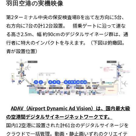
羽田空港の実機映像
第2ターミナル中央の保安検査場Bを出て左方向に5台、
右方向に7台の計12台設置。 搭乗ゲートに沿って連な
る高さ2.5m、幅 約90cmのデジタルサイネージ群は、通
行者に特大のインパクトを与えます。（下図は俯瞰図。
青が設置位置）
ADAV（Airport Dynamic Ad Vision）は、国内最大級
の空港間デジタルサイネージネットワークです。
国内12空港に設置された計61台のデジタルサイネージを
クラウドで一括管理。動画・静止画いずれのクリエイテ