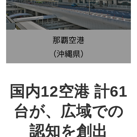
那覇空港
（沖縄県）
国内12空港 計61
台が、広域での
認知を創出