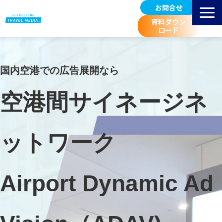
お問合せ
資料ダウン
ロード
サービス紹介
選ばれる理由
国内空港での広告展開なら
掲載先 空港一覧
空港間サイネージネ
お客様事例
広告料金/規定等
ットワーク
進行スケジュール
取扱広告媒体のご紹介
空港マーケティングブログ
Airport Dynamic Ad 