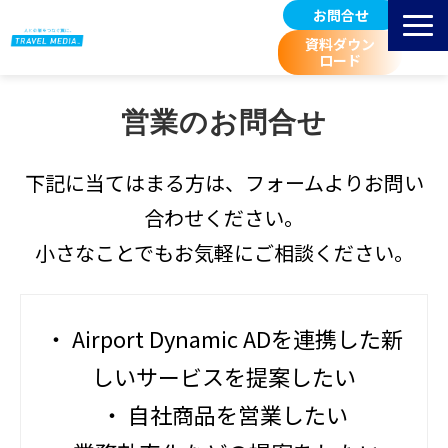
お問合せ
資料ダウン
ロード
サービス紹介
営業のお問合せ
選ばれる理由
掲載先 空港一覧
下記に当てはまる方は、フォームよりお問い
お客様事例
合わせください。
広告料金/規定等
小さなことでもお気軽にご相談ください。
進行スケジュール
取扱広告媒体のご紹介
・ Airport Dynamic ADを連携した新
空港マーケティングブログ
しいサービスを提案したい
・ 自社商品を営業したい