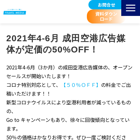
お問合せ
資料ダウン
ロード
サービス紹介
2021年4-6月 成田空港広告媒
選ばれる理由
体が定価の50%OFF！
掲載先 空港一覧
お客様事例
2021年4-6月（3か月）の成田空港広告媒体の、オープン
広告料金/規定等
セールスが開始いたします！
コロナ特別対応として、
【５０％ＯＦＦ】
の料金でご出
進行スケジュール
稿いただけます！！
取扱広告媒体のご紹介
新型コロナウイルスにより空港利用者が減っているもの
空港マーケティングブログ
の、
Go to キャンペーンもあり、徐々に回復傾向となってい
ます。
50％の価格はかなりお得です。ぜひ一度ご検討くださ