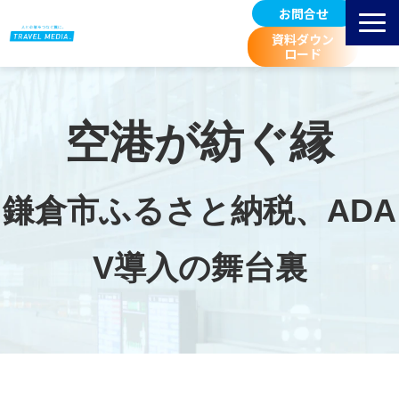
お問合せ
資料ダウン
ロード
サービス紹介
選ばれる理由
空港が紡ぐ縁
掲載先 空港一覧
お客様事例
鎌倉市ふるさと納税、ADA
広告料金/規定等
進行スケジュール
V導入の舞台裏
取扱広告媒体のご紹介
空港マーケティングブログ