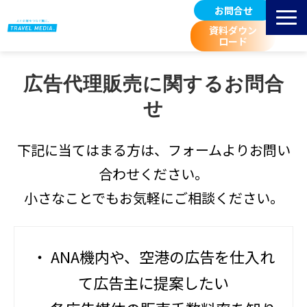
お問合せ
資料ダウン
ロード
サービス紹介
広告代理販売に関するお問合
選ばれる理由
せ
掲載先 空港一覧
お客様事例
下記に当てはまる方は、フォームよりお問い
広告料金/規定等
合わせください。
進行スケジュール
小さなことでもお気軽にご相談ください。
取扱広告媒体のご紹介
空港マーケティングブログ
・ ANA機内や、空港の広告を仕入れ
て広告主に提案したい