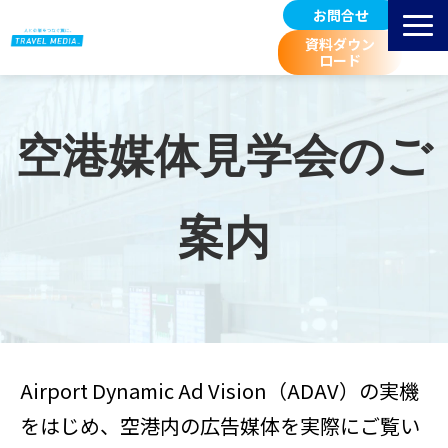
お問合せ
資料ダウン
ロード
サービス紹介
選ばれる理由
空港媒体見学会のご
掲載先 空港一覧
お客様事例
案内
広告料金/規定等
進行スケジュール
取扱広告媒体のご紹介
空港マーケティングブログ
Airport Dynamic Ad Vision（ADAV）の実機
をはじめ、空港内の広告媒体を実際にご覧い